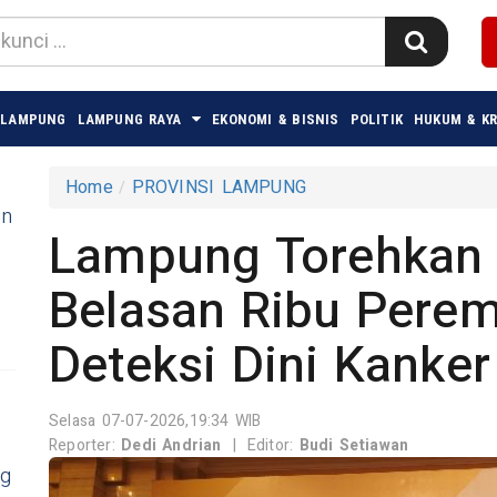
 LAMPUNG
LAMPUNG RAYA
EKONOMI & BISNIS
POLITIK
HUKUM & KR
Home
PROVINSI LAMPUNG
in
Lampung Torehkan 
Belasan Ribu Perem
Deteksi Dini Kanker
Selasa 07-07-2026,19:34 WIB
Reporter:
Dedi Andrian
|
Editor:
Budi Setiawan
ng