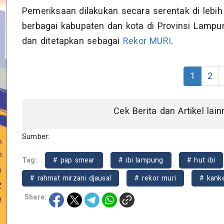
Pemeriksaan dilakukan secara serentak di lebih 
berbagai kabupaten dan kota di Provinsi Lampu
dan ditetapkan sebagai
Rekor MURI
.
1
2
Cek Berita dan Artikel lai
Sumber:
Tag:
# pap smear
# ibi lampung
# hut ibi
# rahmat mirzani djausal
# rekor muri
# kanke
Share: