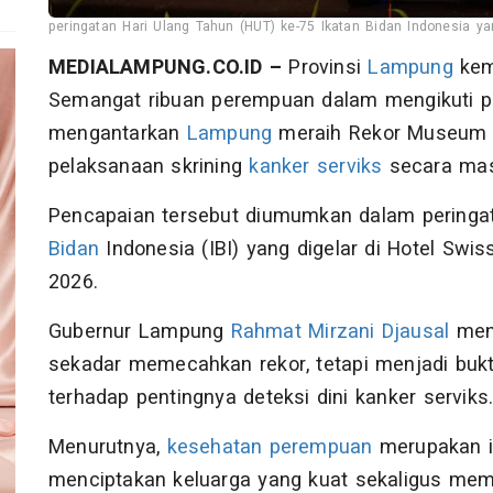
peringatan Hari Ulang Tahun (HUT) ke-75 Ikatan Bidan Indonesia ya
MEDIALAMPUNG.CO.ID –
Provinsi
Lampung
kemb
Semangat ribuan perempuan dalam mengikuti 
mengantarkan
Lampung
meraih Rekor Museum R
pelaksanaan skrining
kanker serviks
secara mas
Pencapaian tersebut diumumkan dalam peringat
Bidan
Indonesia (IBI) yang digelar di Hotel Swis
2026.
Gubernur Lampung
Rahmat Mirzani Djausal
meng
sekadar memecahkan rekor, tetapi menjadi buk
terhadap pentingnya deteksi dini kanker serviks
Menurutnya,
kesehatan perempuan
merupakan i
menciptakan keluarga yang kuat sekaligus m