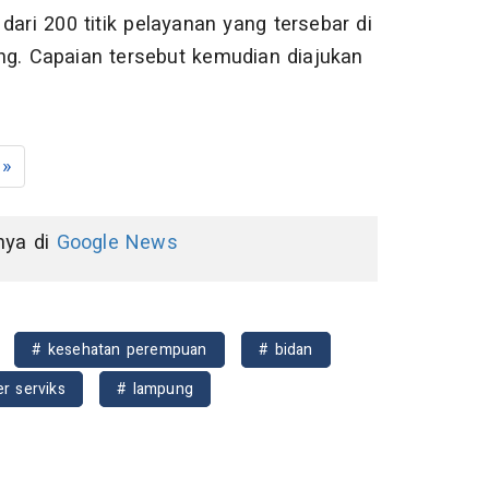
dari 200 titik pelayanan yang tersebar di
ng. Capaian tersebut kemudian diajukan
»
nnya di
Google News
# kesehatan perempuan
# bidan
r serviks
# lampung