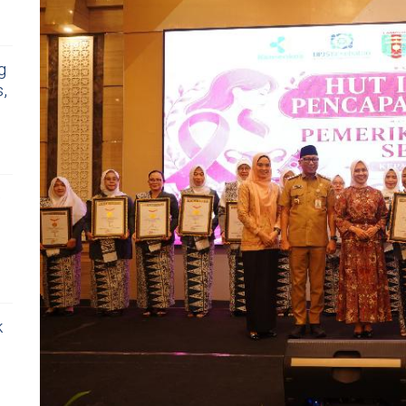
g
,
D
k