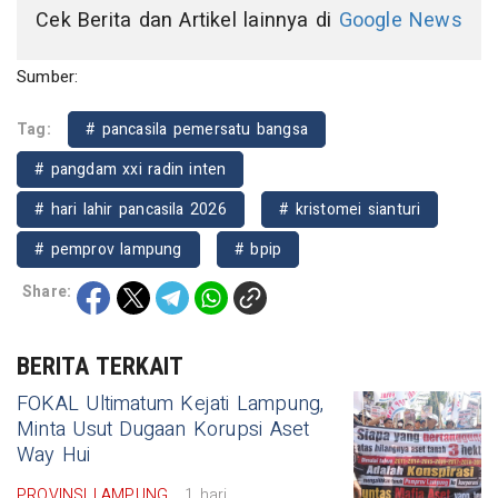
Cek Berita dan Artikel lainnya di
Google News
Sumber:
Tag:
# pancasila pemersatu bangsa
# pangdam xxi radin inten
# hari lahir pancasila 2026
# kristomei sianturi
# pemprov lampung
# bpip
Share:
BERITA TERKAIT
FOKAL Ultimatum Kejati Lampung,
Minta Usut Dugaan Korupsi Aset
Way Hui
PROVINSI LAMPUNG
1 hari