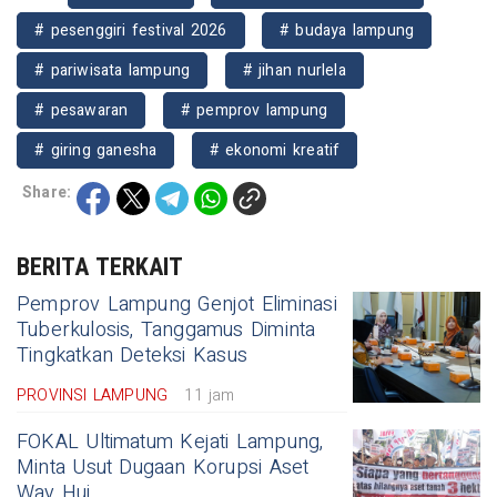
# pesenggiri festival 2026
# budaya lampung
# pariwisata lampung
# jihan nurlela
# pesawaran
# pemprov lampung
# giring ganesha
# ekonomi kreatif
Share:
BERITA TERKAIT
Pemprov Lampung Genjot Eliminasi
Tuberkulosis, Tanggamus Diminta
Tingkatkan Deteksi Kasus
PROVINSI LAMPUNG
11 jam
FOKAL Ultimatum Kejati Lampung,
Minta Usut Dugaan Korupsi Aset
Way Hui