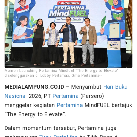
Momen Launching Pertamina Mindfuel "The Energy to Elevate"
diselenggarakan di Lobby Pertamax, Grha Pertamina--
MEDIALAMPUNG.CO.ID –
Menyambut
Hari Buku
Nasional
2026, PT
Pertamina
(Persero)
menggelar kegiatan
Pertamina
MindFUEL bertajuk
“The Energy to Elevate”.
Dalam momentum tersebut, Pertamina juga