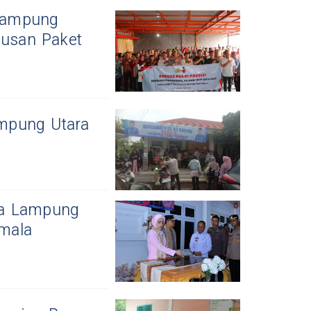
Lampung
usan Paket
mpung Utara
da Lampung
mala