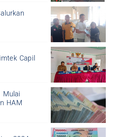
alurkan
imtek Capil
 Mulai
ban HAM