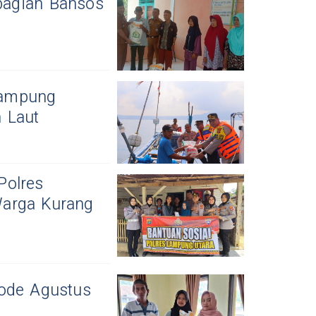
bagian Bansos
 Lampung
 Laut
Polres
Warga Kurang
iode Agustus