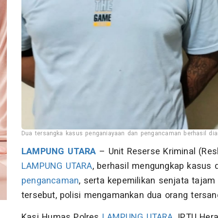
Dua tersangka kasus penganiayaan dan pengancaman berhasil diam
LAMPUNG UTARA
– Unit Reserse Kriminal (Re
LAMPUNG UTARA
, berhasil mengungkap kasus 
pengancaman
, serta kepemilikan senjata taja
tersebut, polisi mengamankan dua orang tersan
Kasi Humas Polres
LAMPUNG UTARA
, IPTU Her