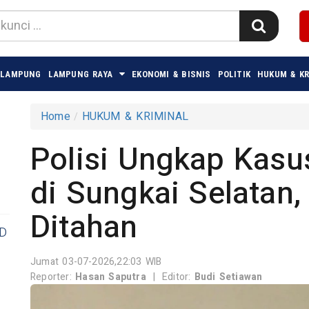
 LAMPUNG
LAMPUNG RAYA
EKONOMI & BISNIS
POLITIK
HUKUM & KR
Home
HUKUM & KRIMINAL
Polisi Ungkap Kasu
di Sungkai Selatan
Ditahan
D
Jumat 03-07-2026,22:03 WIB
Reporter:
Hasan Saputra
|
Editor:
Budi Setiawan