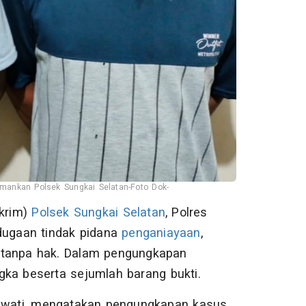
ankan Polsek Sungkai Selatan-Foto Dok-
skrim)
Polsek Sungkai Selatan
, Polres
dugaan tindak pidana
penganiayaan
,
m tanpa hak. Dalam pengungkapan
gka beserta sejumlah barang bukti.
awati, mengatakan pengungkapan kasus