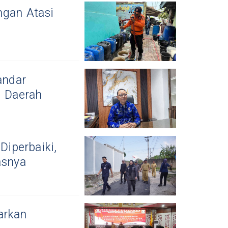
ngan Atasi
andar
 Daerah
iperbaiki,
asnya
arkan