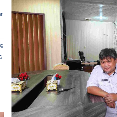
an
ng
KG