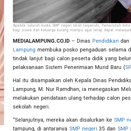
Apabila seluruh kuota SMP negeri telah terpenuhi, Pemerintah Ko
bagi siswa dari keluarga kurang mampu agar tetap dapat melanjutk
MEDIALAMPUNG.CO.ID
– Dinas
Pendidikan
dan 
Lampung
membuka posko pengaduan selama dua
tindak lanjut bagi calon peserta didik yang bel
pelaksanaan Sistem Penerimaan Murid Baru (
S
Hal itu disampaikan oleh Kepala Dinas Pendidi
Lampung, M. Nur Ramdhan, ia menegaskan Melal
melakukan pendataan ulang terhadap calon pes
sekolah negeri.
“Selanjutnya, mereka akan disalurkan ke
SMP ne
tampung, di antaranya
SMP negeri
35 dan
SMP 