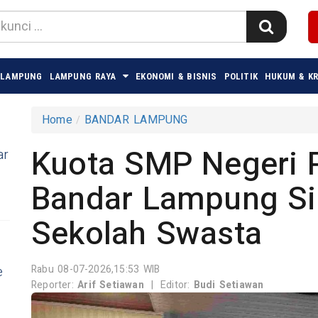
 LAMPUNG
LAMPUNG RAYA
EKONOMI & BISNIS
POLITIK
HUKUM & KR
Home
BANDAR LAMPUNG
Kuota SMP Negeri 
ar
Bandar Lampung Si
Sekolah Swasta
Rabu 08-07-2026,15:53 WIB
e
Reporter:
Arif Setiawan
|
Editor:
Budi Setiawan