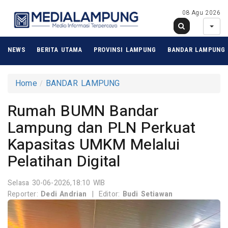
08 Agu 2026
NEWS
BERITA UTAMA
PROVINSI LAMPUNG
BANDAR LAMPUNG
Home
BANDAR LAMPUNG
Rumah BUMN Bandar
Lampung dan PLN Perkuat
Kapasitas UMKM Melalui
Pelatihan Digital
Selasa 30-06-2026,18:10 WIB
Reporter:
Dedi Andrian
|
Editor:
Budi Setiawan