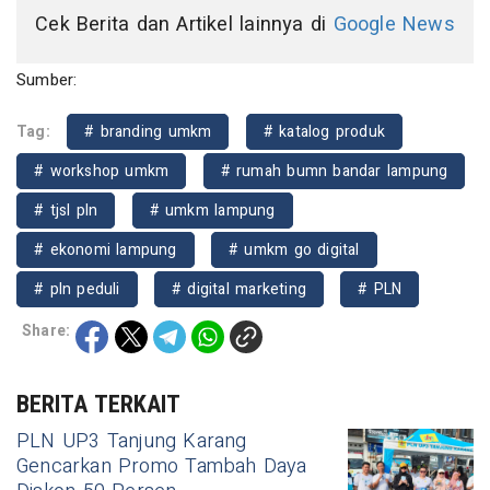
Cek Berita dan Artikel lainnya di
Google News
Sumber:
Tag:
# branding umkm
# katalog produk
# workshop umkm
# rumah bumn bandar lampung
# tjsl pln
# umkm lampung
# ekonomi lampung
# umkm go digital
# pln peduli
# digital marketing
# PLN
Share:
BERITA TERKAIT
PLN UP3 Tanjung Karang
Gencarkan Promo Tambah Daya