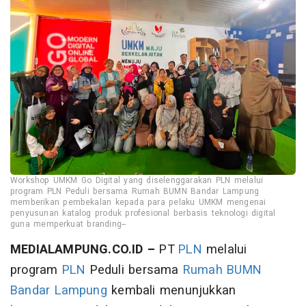
Workshop UMKM Go Digital yang diselenggarakan PLN melalui
program PLN Peduli bersama Rumah BUMN Bandar Lampung
memberikan pembekalan kepada para pelaku UMKM mengenai
penyusunan katalog produk profesional berbasis teknologi digital
guna memperkuat branding--
MEDIALAMPUNG.CO.ID –
PT
PLN
melalui
program
PLN
Peduli bersama
Rumah BUMN
Bandar Lampung
kembali menunjukkan